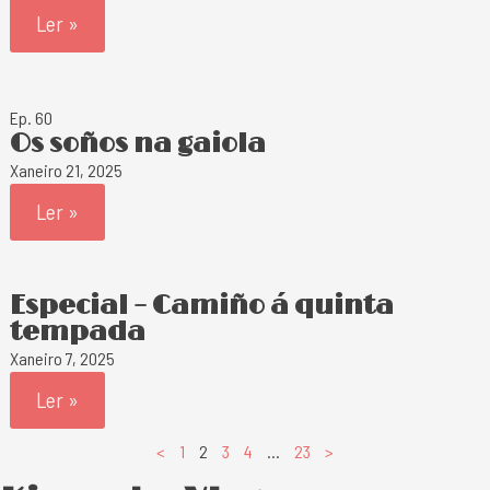
Ler »
Ep. 60
Os soños na gaiola
Xaneiro 21, 2025
Ler »
Especial – Camiño á quinta
tempada
Xaneiro 7, 2025
Ler »
<
1
2
3
4
…
23
>