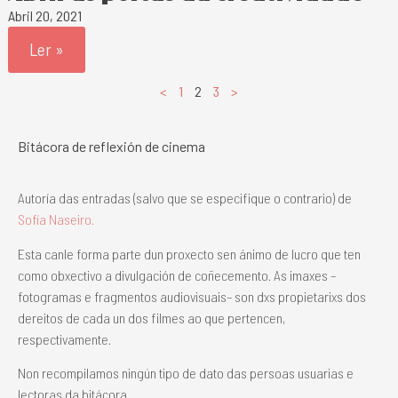
Abril 20, 2021
Ler »
<
1
2
3
>
Bitácora de reflexión de cinema
Autoría das entradas (salvo que se especifique o contrario) de
Sofía Naseiro.
Esta canle forma parte dun proxecto sen ánimo de lucro que ten
como obxectivo a divulgación de coñecemento. As imaxes –
fotogramas e fragmentos audiovisuais– son dxs propietarixs dos
dereitos de cada un dos filmes ao que pertencen,
respectivamente.
Non recompilamos ningún tipo de dato das persoas usuarias e
lectoras da bitácora.