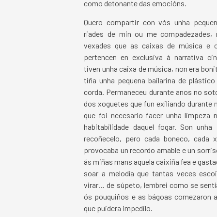
como detonante das emocións.
Quero compartir con vós unha pequen
riades de min ou me compadezades, 
vexades que as caixas de música e 
pertencen en exclusiva á narrativa ci
tiven unha caixa de música, non era bonit
tiña unha pequena bailarina de plástico
corda. Permaneceu durante anos no soto
dos xoguetes que fun exiliando durante 
que foi necesario facer unha limpeza n
habitabilidade daquel fogar. Son unha
recoñecelo, pero cada boneco, cada 
provocaba un recordo amable e un sorris
ás miñas mans aquela caixiña fea e gasta
soar a melodía que tantas veces escoit
virar… de súpeto, lembrei como se sentí
ós pouquiños e as bágoas comezaron a 
que puidera impedilo.