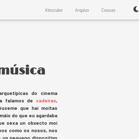
Kinocube
Arquivo
Cousas
 música
rquetípicas do cinema
–xa falamos de
cadeiras
,
éuseme que hai moitas
 máis do que eu agardaba
que sexa un obxecto moi
mpos como os nosos, nos
 un pequeno dispositivo