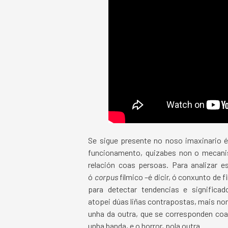
Se sigue presente no noso imaxinario 
funcionamento, quizabes non o mecanis
relación coas persoas. Para analizar e
ó
corpus
fílmico –é dicir, ó conxunto de 
para detectar tendencias e significa
atopei dúas liñas contrapostas, mais no
unha da outra, que se corresponden coa 
unha banda, e o horror, pola outra.