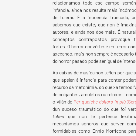
relacionamos todo ese campo semánt
infancia, aínda nos resulta máis incómodo
de tolerar. É a inocencia truncada, u
sabemos que existe, que non é imaxina
autores, e aínda nos doe máis. É natura
conceptos contrapostos provoque t
fortes. O horror convértese en terror ca
axexando, mais non sempre é necesario tr
do horror pasado pode ser igual de intens
As caixas de música non teñen por que s
que apelen á infancia para conter pode
recurso da metonimia, do que xa temos 
de colgantes, amuletos ou reloxos –como
o vilán de
Per qualche dollaro in più
(Ser
dun suceso traumático do que foi ver
token
que non lle pertence lexitim
mecanismos sonoros que serven com
formidables como Ennio Morricone para