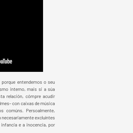
é porque entendemos o seu
mo interno, mais si a súa
sta relación, cómpre acudir
filmes– con caixas de música
dos comúns. Persoalmente,
n necesariamente excluíntes
infancia e a inocencia, por