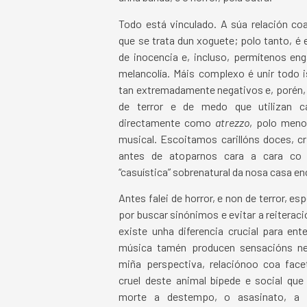
Todo está vinculado. A súa relación coa
que se trata dun xoguete; polo tanto, é 
de inocencia e, incluso, permítenos eng
melancolía. Máis complexo é unir todo 
tan extremadamente negativos e, porén,
de terror e de medo que utilizan c
directamente como
atrezzo
, polo meno
musical. Escoitamos carillóns doces, c
antes de atoparnos cara a cara co
“casuística” sobrenatural da nosa casa e
Antes falei de horror, e non de terror, e
por buscar sinónimos e evitar a reiterac
existe unha diferencia crucial para en
música tamén producen sensacións neg
miña perspectiva, relaciónoo coa face
cruel deste animal bípede e social q
morte a destempo, o asasinato, a 