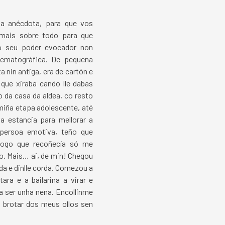
a anécdota, para que vos
mais sobre todo para que
o seu poder evocador non
nematográfica. De pequena
a nin antiga, era de cartón e
 que xiraba cando lle dabas
 da casa da aldea, co resto
miña etapa adolescente, até
a estancia para mellorar a
 persoa emotiva, teño que
xogo que recoñecía só me
o. Mais… ai, de min! Chegou
da e dinlle corda. Comezou a
ara e a bailarina a virar e
a ser unha nena. Encollinme
brotar dos meus ollos sen