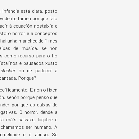
 infancia está clara, posto
evidente tamén por que falo
adir á ecuación nostalxia e
isto ó horror e a conceptos
 hai unha manchea de filmes
aixas de música, se non
s como recurso para o fío
ristalinos e pausados xusto
slasher
ou de padecer a
ncantada. Por que?
specificamente. E non o fixen
ión, senón porque penso que
tender por que as caixas de
ativas. O horror, dende a
ta máis salvaxe, lúgubre e
ue chamamos ser humano. A
crueldade e o abuso. Se