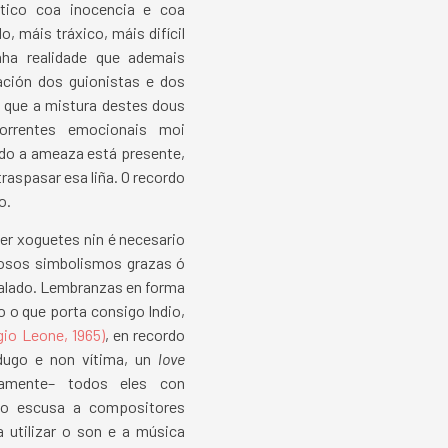
ico coa inocencia e coa
, máis tráxico, máis difícil
nha realidade que ademais
ción dos guionistas e dos
l que a mistura destes dous
orrentes emocionais moi
ndo a ameaza está presente,
aspasar esa liña. O recordo
o.
er xoguetes nin é necesario
rosos simbolismos grazas ó
falado. Lembranzas en forma
 o que porta consigo Indio,
gio Leone, 1965)
, en recordo
dugo e non vítima, un
love
amente– todos eles con
o escusa a compositores
 utilizar o son e a música