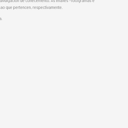
a divulgación de coñecemento. As imaxes –fotogramas e
s ao que pertencen, respectivamente.
a.