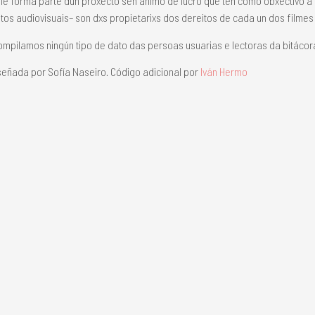
le forma parte dun proxecto sen ánimo de lucro que ten como obxectivo 
os audiovisuais– son dxs propietarixs dos dereitos de cada un dos filme
mpilamos ningún tipo de dato das persoas usuarias e lectoras da bitácor
eñada por Sofía Naseiro. Código adicional por
Iván Hermo