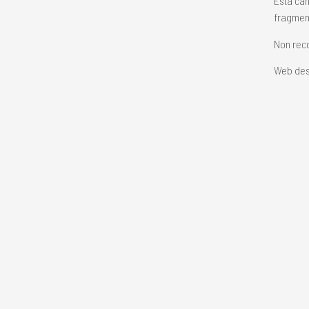
Esta can
fragment
Non reco
Web des