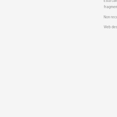
Esta can
fragment
Non reco
Web des