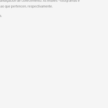
a divulgación de coñecemento. As imaxes –fotogramas e
s ao que pertencen, respectivamente.
a.