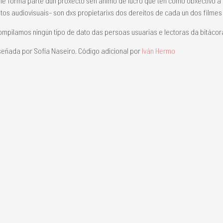
le forma parte dun proxecto sen ánimo de lucro que ten como obxectivo 
os audiovisuais– son dxs propietarixs dos dereitos de cada un dos filme
mpilamos ningún tipo de dato das persoas usuarias e lectoras da bitácor
eñada por Sofía Naseiro. Código adicional por
Iván Hermo