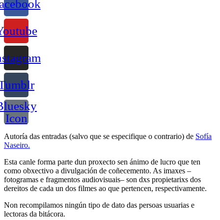
acebook
Youtube
nstagram
Tumblr
Bluesky
Icon
Autoría das entradas (salvo que se especifique o contrario) de
Sofía
Naseiro.
Esta canle forma parte dun proxecto sen ánimo de lucro que ten
como obxectivo a divulgación de coñecemento. As imaxes –
fotogramas e fragmentos audiovisuais– son dxs propietarixs dos
dereitos de cada un dos filmes ao que pertencen, respectivamente.
Non recompilamos ningún tipo de dato das persoas usuarias e
lectoras da bitácora.