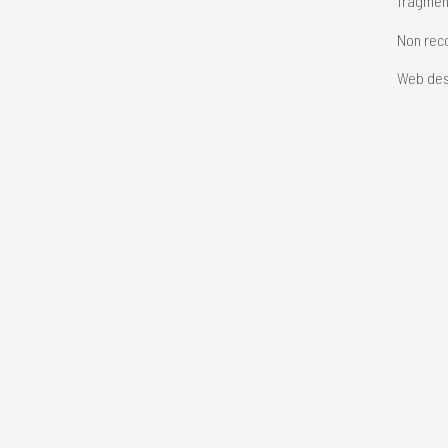
fragment
Non reco
Web des