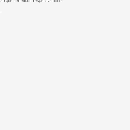
s ao que pertencen, respectivamente.
a.