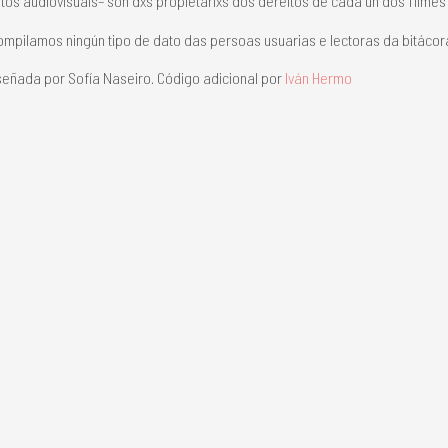
os audiovisuais– son dxs propietarixs dos dereitos de cada un dos filme
mpilamos ningún tipo de dato das persoas usuarias e lectoras da bitácor
eñada por Sofía Naseiro. Código adicional por
Iván Hermo