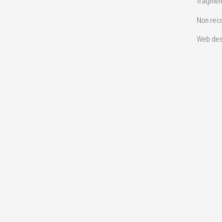
fragment
Non reco
Web des