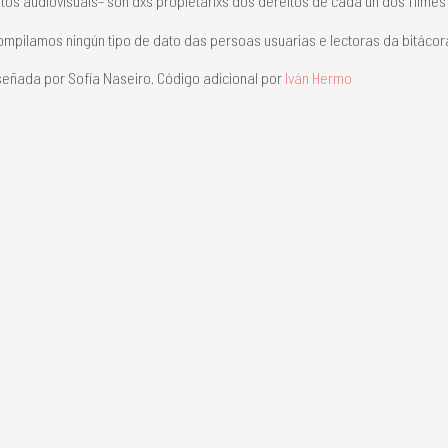
os audiovisuais– son dxs propietarixs dos dereitos de cada un dos filme
mpilamos ningún tipo de dato das persoas usuarias e lectoras da bitácor
eñada por Sofía Naseiro. Código adicional por
Iván Hermo