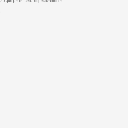
s ao que pertencen, respectivamente.
a.