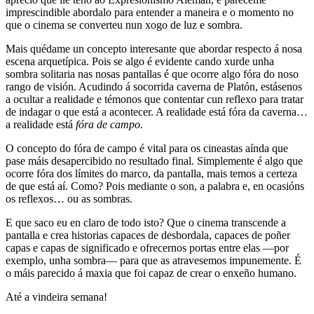
imprescindible abordalo para entender a maneira e o momento no
que o cinema se converteu nun xogo de luz e sombra.
Mais quédame un concepto interesante que abordar respecto á nosa
escena arquetípica. Pois se algo é evidente cando xurde unha
sombra solitaria nas nosas pantallas é que ocorre algo fóra do noso
rango de visión. Acudindo á socorrida caverna de Platón, estásenos
a ocultar a realidade e témonos que contentar cun reflexo para tratar
de indagar o que está a acontecer. A realidade está fóra da caverna…
a realidade está
fóra de campo.
O concepto do fóra de campo é vital para os cineastas aínda que
pase máis desapercibido no resultado final. Simplemente é algo que
ocorre fóra dos límites do marco, da pantalla, mais temos a certeza
de que está aí. Como? Pois mediante o son, a palabra e, en ocasións
os reflexos… ou as sombras.
E que saco eu en claro de todo isto? Que o cinema transcende a
pantalla e crea historias capaces de desbordala, capaces de poñer
capas e capas de significado e ofrecernos portas entre elas —por
exemplo, unha sombra— para que as atravesemos impunemente. É
o máis parecido á maxia que foi capaz de crear o enxeño humano.
Até a vindeira semana!