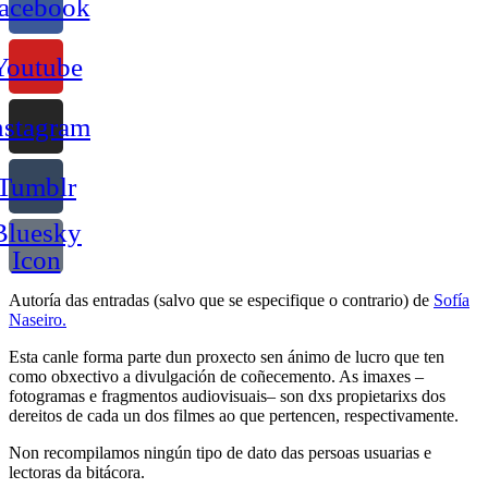
acebook
Youtube
nstagram
Tumblr
Bluesky
Icon
Autoría das entradas (salvo que se especifique o contrario) de
Sofía
Naseiro.
Esta canle forma parte dun proxecto sen ánimo de lucro que ten
como obxectivo a divulgación de coñecemento. As imaxes –
fotogramas e fragmentos audiovisuais– son dxs propietarixs dos
dereitos de cada un dos filmes ao que pertencen, respectivamente.
Non recompilamos ningún tipo de dato das persoas usuarias e
lectoras da bitácora.