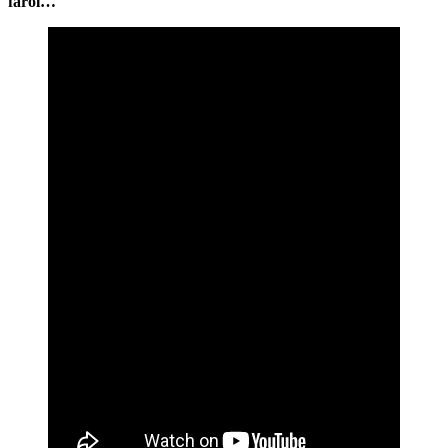
farol…