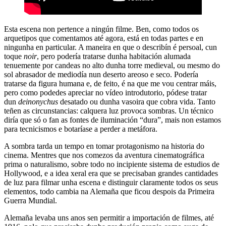
Esta escena non pertence a ningún filme. Ben, como todos os
arquetipos que comentamos até agora, está en todas partes e en
ningunha en particular. A maneira en que o describín é persoal, cun
toque
noir
, pero podería tratarse dunha habitación alumada
tenuemente por candeas no alto dunha torre medieval, ou mesmo do
sol abrasador de mediodía nun deserto areoso e seco. Podería
tratarse da figura humana e, de feito, é na que me vou centrar máis,
pero como podedes apreciar no vídeo introdutorio, pódese tratar
dun
deinonychus
desatado ou dunha vasoira que cobra vida. Tanto
teñen as circunstancias: calquera luz provoca sombras. Un técnico
diría que só o fan as fontes de iluminación “dura”, mais non estamos
para tecnicismos e botaríase a perder a metáfora.
A sombra tarda un tempo en tomar protagonismo na historia do
cinema. Mentres que nos comezos da aventura cinematográfica
prima o naturalismo, sobre todo no incipiente sistema de estudios de
Hollywood, e a idea xeral era que se precisaban grandes cantidades
de luz para filmar unha escena e distinguir claramente todos os seus
elementos, todo cambia na Alemaña que ficou despois da Primeira
Guerra Mundial.
Alemaña levaba uns anos sen permitir a importación de filmes, até