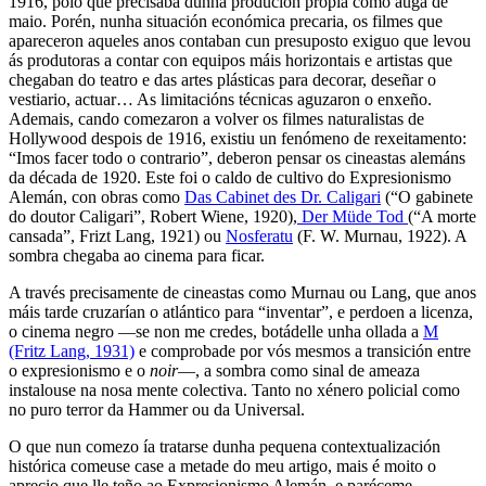
1916, polo que precisaba dunha produción propia como auga de
maio. Porén, nunha situación económica precaria, os filmes que
apareceron aqueles anos contaban cun presuposto exiguo que levou
ás produtoras a contar con equipos máis horizontais e artistas que
chegaban do teatro e das artes plásticas para decorar, deseñar o
vestiario, actuar… As limitacións técnicas aguzaron o enxeño.
Ademais, cando comezaron a volver os filmes naturalistas de
Hollywood despois de 1916, existiu un fenómeno de rexeitamento:
“Imos facer todo o contrario”, deberon pensar os cineastas alemáns
da década de 1920. Este foi o caldo de cultivo do Expresionismo
Alemán, con obras como
Das Cabinet des Dr. Caligari
(“O gabinete
do doutor Caligari”, Robert Wiene, 1920),
Der Müde Tod
(“A morte
cansada”, Frizt Lang, 1921) ou
Nosferatu
(F. W. Murnau, 1922). A
sombra chegaba ao cinema para ficar.
A través precisamente de cineastas como Murnau ou Lang, que anos
máis tarde cruzarían o atlántico para “inventar”, e perdoen a licenza,
o cinema negro —se non me credes, botádelle unha ollada a
M
(Fritz Lang, 1931)
e comprobade por vós mesmos a transición entre
o expresionismo e o
noir
—, a sombra como sinal de ameaza
instalouse na nosa mente colectiva. Tanto no xénero policial como
no puro terror da Hammer ou da Universal.
O que nun comezo ía tratarse dunha pequena contextualización
histórica comeuse case a metade do meu artigo, mais é moito o
aprecio que lle teño ao Expresionismo Alemán, e paréceme